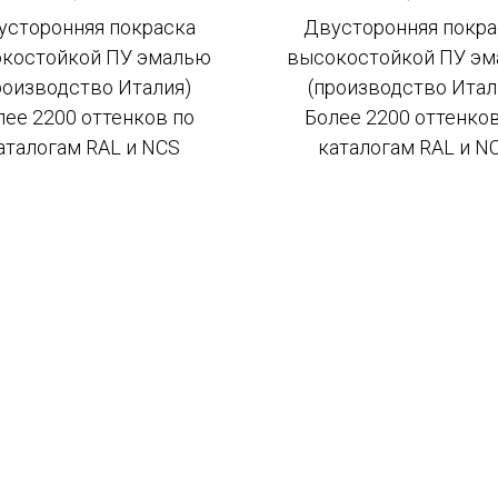
усторонняя покраска
Двусторонняя покра
костойкой ПУ эмалью
высокостойкой ПУ э
роизводство Италия)
(производство Итал
лее 2200 оттенков по
Более 2200 оттенков
аталогам RAL и NCS
каталогам RAL и N