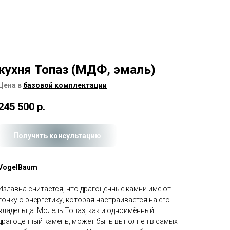
кухня Топаз (МДФ, эмаль)
Цена в
базовой комплектации
245 500
р.
Получить консультацию
VogelBaum
Издавна считается, что драгоценные камни имеют
тонкую энергетику, которая настраивается на его
владельца. Модель Топаз, как и одноимённый
драгоценный камень, может быть выполнен в самых