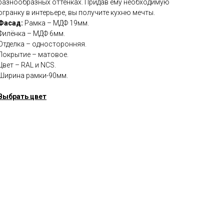
разнообразных оттенках. Придав ему необходимую
огранку в интерьере, вы получите кухню мечты.
Фасад:
Рамка – МДФ 19мм.
Филёнка – МДФ 6мм.
Отделка – односторонняя.
Покрытие – матовое.
Цвет – RAL и NCS.
Ширина рамки-90мм.
Выбрать цвет