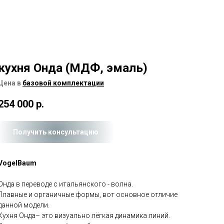
кухня Онда (МДФ, эмаль)
Цена в
базовой комплектации
254 000
р.
Получить консультацию
VogelBaum
Онда в переводе c итальянского - волна.
Плавные и органичные формы, вот основное отличие
данной модели.
Кухня Онда– это визуально лёгкая динамика линий.