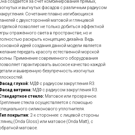
Она создается за счёт комбинирования прямых,
вогнутых и выгнутых фасадов с различным радиусом
закругления. Сочетание плавно изгибающихся
панелей с двухсторонней матовой и глянцевой
отделкой позволяет не только добиться эффектной
игры отражённого света в пространстве, но и
полностью раскрыть концепцию дизайна. Ведь
основной идеей создания данной модели является
желание передать красоту естественной морской
волны. Применение современного оборудования
позволяет гарантировать высокое качество каждой
детали и выверенную безупречность изогнутых
плоскостей.
Фасад глухой:
МДФ с радиусом закругления R3.
Фасад витрина:
МДФ с радиусом закругления R3.
Стандартное стекло:
Матовое или прозрачное.
Крепление стекла осуществляется с помощью
специального силиконового уплотнителя.
Тип покрытия:
2-х стороннее: с лицевой стороны
глянец (Onda Gloss) или матовое (Onda Matt), с
обратной матовое.