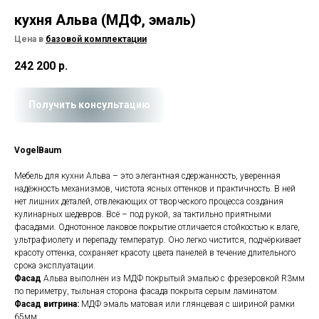
кухня Альва (МДФ, эмаль)
Цена в
базовой комплектации
242 200
р.
Получить консультацию
VogelBaum
Мебель для кухни Альва – это элегантная сдержанность, уверенная
надёжность механизмов, чистота ясных оттенков и практичность. В ней
нет лишних деталей, отвлекающих от творческого процесса создания
кулинарных шедевров. Всё – под рукой, за тактильно приятными
фасадами. Однотонное лаковое покрытие отличается стойкостью к влаге,
ультрафиолету и перепаду температур. Оно легко чистится, подчёркивает
красоту оттенка, сохраняет красоту цвета панелей в течение длительного
срока эксплуатации.
Фасад
Альва выполнен из МДФ покрытый эмалью с фрезеровкой R3мм
по периметру, тыльная сторона фасада покрыта серым ламинатом.
Фасад витрина:
МДФ эмаль матовая или глянцевая с шириной рамки
65мм.